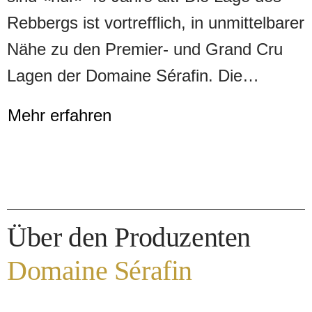
Rebbergs ist vortrefflich, in unmittelbarer
Nähe zu den Premier- und Grand Cru
Lagen der Domaine Sérafin. Die
Vorfahren von Karine Sérafin, aus Polen
Mehr erfahren
als Landarbeiter im Burgund
eingewandert, haben sukzessive,
Parzelle um Parzelle erworben, um
schliesslich ab den Sechzigerjahren die
Über den Produzenten
Ernten selbst einzukellern und den Wein
abgefüllt zu verkaufen. Als Bauern, die
Domaine Sérafin
selbst in den Reben gestanden und