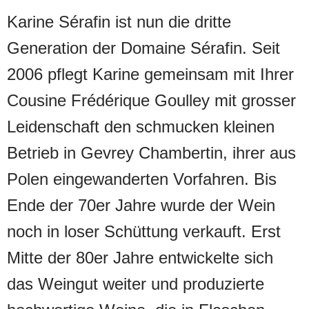
Reben gepflegt haben, verstanden es
Karine Sérafin ist nun die dritte
Karines Grossvater und Vater die
Generation der Domaine Sérafin. Seit
Qualität der Lagen zu erkennen und so,
2006 pflegt Karine gemeinsam mit Ihrer
immer wenn sich Gelegenheit dazu bot,
Cousine Frédérique Goulley mit grosser
die Filetstücke zu erwerben. Das
Leidenschaft den schmucken kleinen
Preis-/Genussverhältnis dieses Gevrey-
Betrieb in Gevrey Chambertin, ihrer aus
Chambertin ist fast unschlagbar. Der
Polen eingewanderten Vorfahren. Bis
ausgeprägte Pinot-Noir-Charakter zeugt
Ende der 70er Jahre wurde der Wein
mit Brillanz und Dynamik vom Adel
noch in loser Schüttung verkauft. Erst
dieser Traubensorte.
Mitte der 80er Jahre entwickelte sich
das Weingut weiter und produzierte