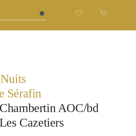
Du hast 0 Produkte auf de
Warenkorb enth
 Nuits
 Sérafin
-Chambertin AOC/bd
Les Cazetiers