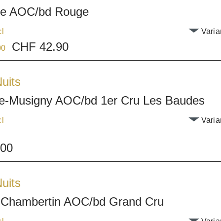
ne AOC/bd Rouge
cl
Varia
CHF 42.90
00
uits
e-Musigny AOC/bd 1er Cru Les Baudes
cl
Varia
.00
uits
Chambertin AOC/bd Grand Cru