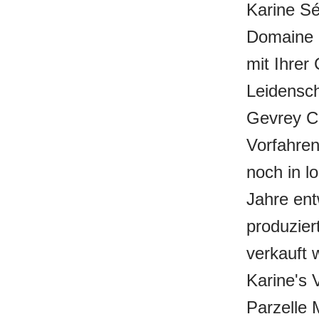
Karine Sé
Domaine S
mit Ihrer
Leidensch
Gevrey Ch
Vorfahren
noch in l
Jahre ent
produzier
verkauft 
Karine's 
Parzelle 