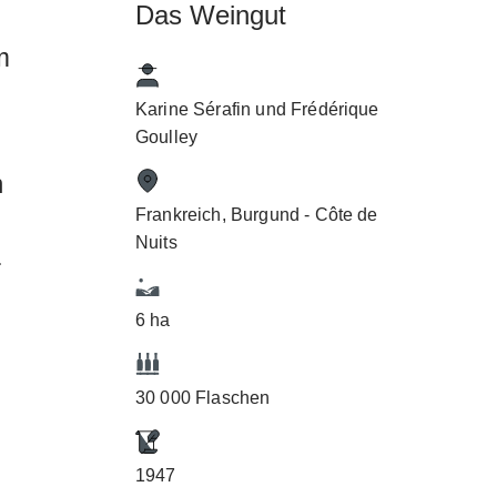
Das Weingut
m
Karine Sérafin und Frédérique
Goulley
n
Frankreich, Burgund - Côte de
Nuits
r
6 ha
30 000 Flaschen
1947