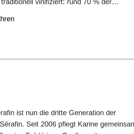
raditionell vinifiziert: rund 70 % der
erden entrappt, kühl vergoren und in eine
ahren
ischegärung extrahiert, bevor der Wein 1
nate in französischen Eichenfässern, mit
eil Neuholz reift. In der Nase Rauch,
in und Schwarzkirsche, am Gaumen saftig
nd Waldbeeren mit einem Hauch Lakritze.
nine, frische Eleganz und beeindruckende
chen diesen Premier Cru zum idealen
 von Lamm, Geflügel oder Pilzen.
rafin ist nun die dritte Generation der
érafin. Seit 2006 pflegt Karine gemeinsa