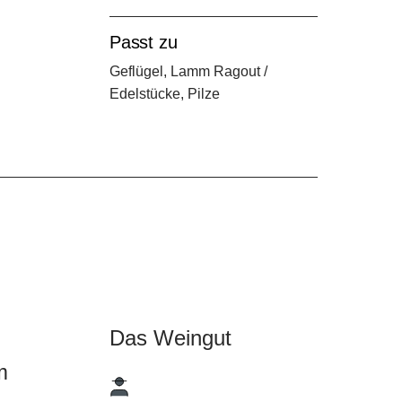
r
Passt zu
2
Geflügel, Lamm Ragout /
Edelstücke, Pilze
e
Das Weingut
m