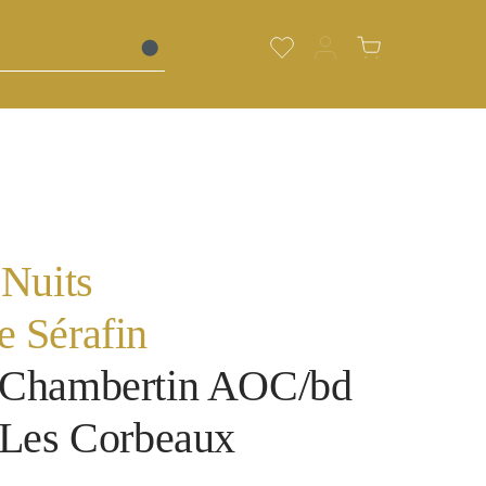
Du hast 0 Produkte auf de
Warenkorb enth
 Nuits
 Sérafin
-Chambertin AOC/bd
 Les Corbeaux