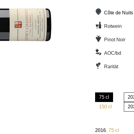
Côte de Nuits
Rotwein
Pinot Noir
AOC/bd
Rarität
75 cl
20
(Diese Option is
150 cl
20
(Diese Option is
2016
, 75 cl