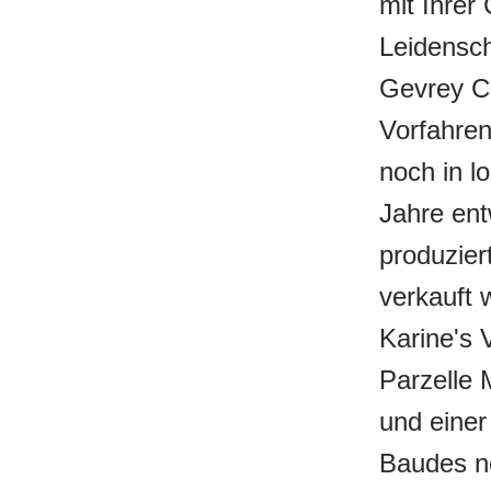
mit Ihrer
Leidensch
Gevrey Ch
Vorfahren
noch in l
Jahre ent
produzier
verkauft 
Karine's 
Parzelle 
und einer
Baudes ne