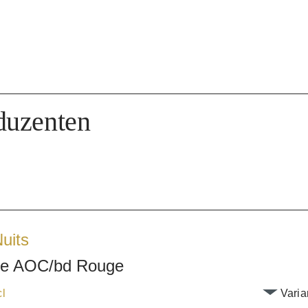
duzenten
uits
ne AOC/bd Rouge
cl
Varia