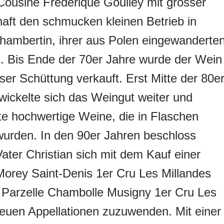
 Cousine Frédérique Goulley mit grosser
aft den schmucken kleinen Betrieb in
ambertin, ihrer aus Polen eingewanderte
. Bis Ende der 70er Jahre wurde der Wein
oser Schüttung verkauft. Erst Mitte der 80e
wickelte sich das Weingut weiter und
te hochwertige Weine, die in Flaschen
wurden. In den 90er Jahren beschloss
Vater Christian sich mit dem Kauf einer
Morey Saint-Denis 1er Cru Les Millandes
 Parzelle Chambolle Musigny 1er Cru Les
uen Appellationen zuzuwenden. Mit einer