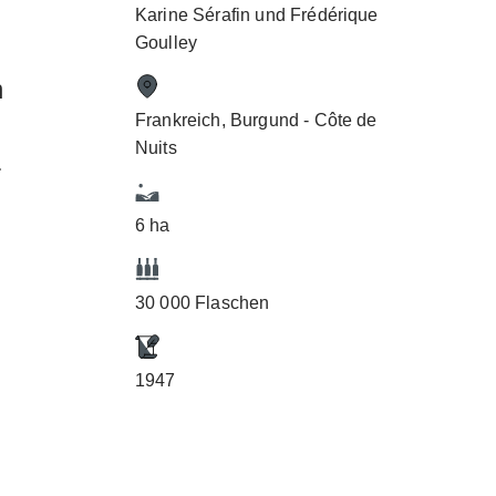
Karine Sérafin und Frédérique
Goulley
n
Frankreich, Burgund - Côte de
Nuits
r
6 ha
30 000 Flaschen
1947