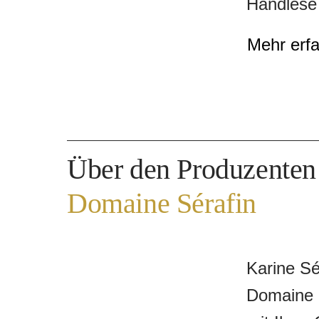
Handlese t
Trauben w
Mehr erf
langen Ma
bis 18 Mo
hohem Ant
Feuerste
Über den Produzenten
Kirsche u
Feine Tan
Domaine Sérafin
Tiefe ma
Begleiter
Karine Sé
Domaine S