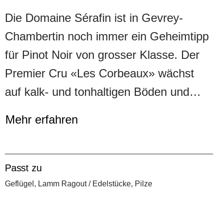
Die Domaine Sérafin ist in Gevrey-
Chambertin noch immer ein Geheimtipp
für Pinot Noir von grosser Klasse. Der
Premier Cru «Les Corbeaux» wächst
auf kalk- und tonhaltigen Böden und
wird nach strenger Handlese traditionell
Mehr erfahren
vinifiziert: rund 70 % der Trauben
werden entrappt, kühl vergoren und in
einer langen Maischegärung extrahiert,
Passt zu
bevor der Wein 12 bis 18 Monate in
Geflügel, Lamm Ragout / Edelstücke, Pilze
französischen Eichenfässern, mit