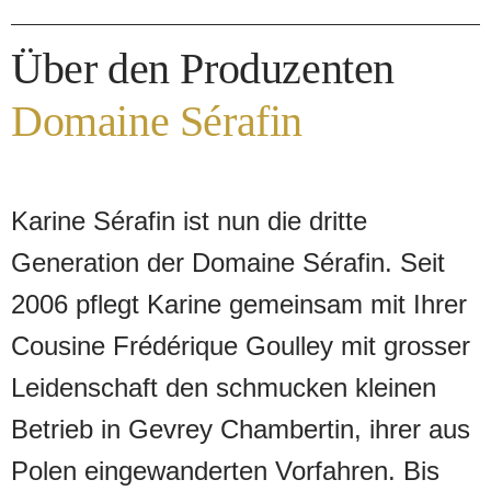
hohem Anteil Neuholz reift. In der Nase
Rauch, Feuerstein und Schwarzkirsche,
Über den Produzenten
am Gaumen saftige Kirsche und
Domaine Sérafin
Waldbeeren mit einem Hauch Lakritze.
Feine Tannine, frische Eleganz und
beeindruckende Tiefe machen diesen
Karine Sérafin ist nun die dritte
Premier Cru zum idealen Begleiter von
Generation der Domaine Sérafin. Seit
Lamm, Geflügel oder Pilzen.
2006 pflegt Karine gemeinsam mit Ihrer
Cousine Frédérique Goulley mit grosser
Leidenschaft den schmucken kleinen
Betrieb in Gevrey Chambertin, ihrer aus
Polen eingewanderten Vorfahren. Bis