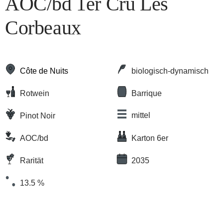
AOC/bd 1er Cru Les
Corbeaux
Côte de Nuits
biologisch-dynamisch
Rotwein
Barrique
mittel
Pinot Noir
AOC/bd
Karton 6er
Rarität
2035
13.5 %