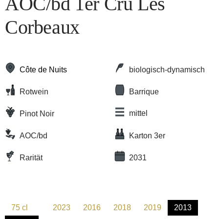
AOC/bd 1er Cru Les
Corbeaux
Côte de Nuits
biologisch-dynamisch
Rotwein
Barrique
mittel
Pinot Noir
AOC/bd
Karton 3er
Rarität
2031
75 cl
2023
2016
2018
2019
2013
(Diese Option ist zurzeit nicht verfügbar.)
(Diese Option ist zurzeit nicht verfügbar.)
(Diese Option ist zurzeit nicht verfügbar.)
(Diese Option ist zurzeit nicht v
(Diese Option ist zurz
(Diese Optio