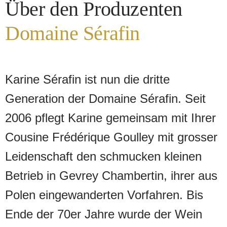
Über den Produzenten
am Gaumen saftige Kirsche und
Domaine Sérafin
Waldbeeren mit einem Hauch Lakritze.
Feine Tannine, frische Eleganz und
beeindruckende Tiefe machen diesen
Karine Sérafin ist nun die dritte
Premier Cru zum idealen Begleiter von
Generation der Domaine Sérafin. Seit
Lamm, Geflügel oder Pilzen.
2006 pflegt Karine gemeinsam mit Ihrer
Cousine Frédérique Goulley mit grosser
Leidenschaft den schmucken kleinen
Betrieb in Gevrey Chambertin, ihrer aus
Polen eingewanderten Vorfahren. Bis
Ende der 70er Jahre wurde der Wein