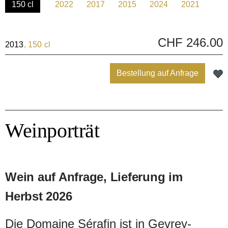
150 cl
2022
2017
2015
2024
2021
(Diese Option ist zurzeit nicht verfügbar.)
(Diese Option ist zurzeit nicht verfügbar.)
(Diese Option ist zurzeit nicht verfügbar.)
(Diese Option ist zurzeit nicht v
(Diese Option ist zurz
(Diese Optio
CHF 246.00
2013
, 150 cl
Bestellung auf Anfrage
Weinporträt
Wein auf Anfrage, Lieferung im
Herbst 2026
Die Domaine Sérafin ist in Gevrey-