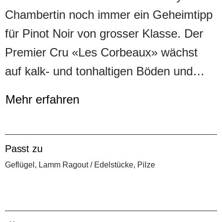
Chambertin noch immer ein Geheimtipp
für Pinot Noir von grosser Klasse. Der
Premier Cru «Les Corbeaux» wächst
auf kalk- und tonhaltigen Böden und
wird nach strenger Handlese traditionell
Mehr erfahren
vinifiziert: rund 70 % der Trauben
werden entrappt, kühl vergoren und in
einer langen Maischegärung extrahiert,
Passt zu
bevor der Wein 12 bis 18 Monate in
Geflügel, Lamm Ragout / Edelstücke, Pilze
französischen Eichenfässern, mit
hohem Anteil Neuholz reift. In der Nase
Rauch, Feuerstein und Schwarzkirsche,