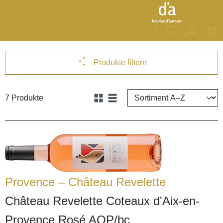
Du hast 0 Prod
War
alt springen
Produkte filtern
7 Produkte
Provence – Château Revelette
Château Revelette Coteaux d'Aix-en-
Provence Rosé AOP/bc