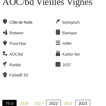
AOC/bd Vieilles Vignes
Côte de Nuits
biologisch
Rotwein
Barrique
mittel
Pinot Noir
AOC/bd
Karton 6er
Rarität
2037
Falstaff: 93
75 cl
2018
2017
2022
2016
2023