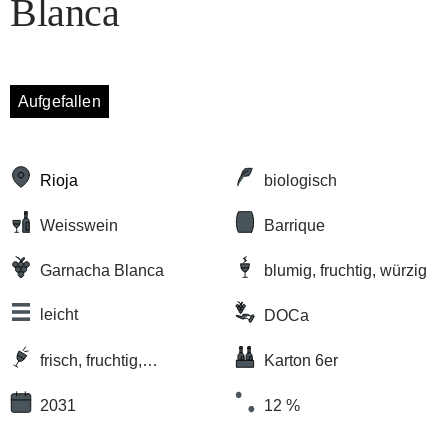
Blanca
Aufgefallen
Rioja
biologisch
Weisswein
Barrique
Garnacha Blanca
blumig, fruchtig, würzig
leicht
DOCa
frisch, fruchtig,
Karton 6er
geschmeidig
2031
12 %