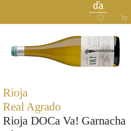
Du hast 0 Prod
War
alt springen
Bildergalerie überspringen
Rioja
Real Agrado
Rioja DOCa Va! Garnacha