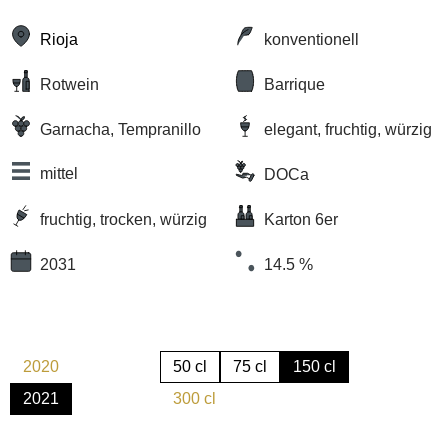
Rioja
konventionell
Rotwein
Barrique
Garnacha, Tempranillo
elegant, fruchtig, würzig
mittel
DOCa
fruchtig, trocken, würzig
Karton 6er
2031
14.5 %
2020
50 cl
75 cl
150 cl
(Diese Option ist zurzeit nicht verfügbar.)
2021
300 cl
(Diese Option ist zurzeit nicht verfügbar.