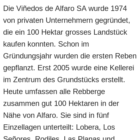
statt der erlaubten 4500 Liter. Der Rest
Die Viñedos de Alfaro SA wurde 1974
wird an den umliegenden Handel
von privaten Unternehmern gegründet,
verkauft. Der Rioja Crianza reift ein
die ein 100 Hektar grosses Landstück
gutes Jahr in Barriques aus
kaufen konnten. Schon im
französischer und amerikanischer Eiche.
Gründungsjahr wurden die ersten Reben
Er ist unglaublich stoffreich, zeigt ein
gepflanzt. Erst 2005 wurde eine Kellerei
fülliges Aroma mit Noten von reifen
im Zentrum des Grundstücks erstellt.
Beeren und Gewürzen. Am Gaumen
Heute umfassen alle Rebberge
spielt ein reicher Extrakt mit sehr feinem
zusammen gut 100 Hektaren in der
Gerbstoff und einer gut dosierten Säure.
Nähe von Alfaro. Sie sind in fünf
Einzellagen unterteilt: Lobera, Los
Señores, Rodiles, Las Planas und