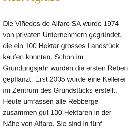
Buschkultur angelegt sein, die keine
maschinelle Ernte ermöglicht.
Die Viñedos de Alfaro SA wurde 1974
- Sie müssen zudem mindestens 35
von privaten Unternehmern gegründet,
Jahre alt sein und nachhaltig
die ein 100 Hektar grosses Landstück
bewirtschaftet werden.
kaufen konnten. Schon im
- Der Hektarertrag ist auf 5000 kg
Gründungsjahr wurden die ersten Reben
Trauben und 3500 Flaschen
gepflanzt. Erst 2005 wurde eine Kellerei
beschränkt.
im Zentrum des Grundstücks erstellt.
Heute umfassen alle Rebberge
Der Canterabuey gedeiht auf dem
zusammen gut 100 Hektaren in der
gleichnamigen Rebberg von 3,5
Nähe von Alfaro. Sie sind in fünf
Hektaren, der 1975 mit Garnacha