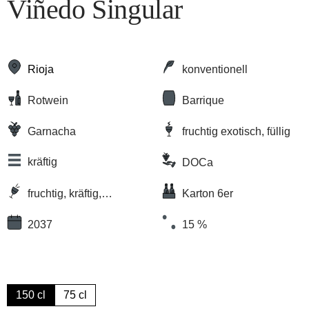
Viñedo Singular
Rioja
konventionell
Rotwein
Barrique
Garnacha
fruchtig exotisch, füllig
kräftig
DOCa
fruchtig, kräftig,
Karton 6er
vollmundig
2037
15 %
150 cl
75 cl