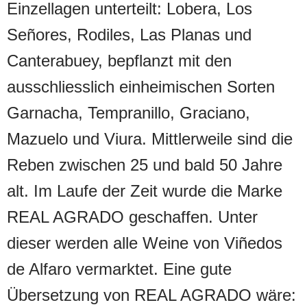
Einzellagen unterteilt: Lobera, Los
bepflanzt wurde. Nur ein Teil,
Señores, Rodiles, Las Planas und
entsprechend etwa 11000 Flaschen,
Canterabuey, bepflanzt mit den
wird als Auslese bestimmt, die übrige
ausschliesslich einheimischen Sorten
Ernte kommt in den Rioja Crianza. Der
Garnacha, Tempranillo, Graciano,
Wein ist eine aromatische Granate, ein
Mazuelo und Viura. Mittlerweile sind die
Defilee von exotischen, betörenden
Reben zwischen 25 und bald 50 Jahre
Düften, mit denen man sich endlos
alt. Im Laufe der Zeit wurde die Marke
unterhalten kann und die einem immer
REAL AGRADO geschaffen. Unter
wieder neue Facetten zeigen. Und sie
dieser werden alle Weine von Viñedos
wirken niemals überladen! So auch der
de Alfaro vermarktet. Eine gute
Eindruck am Gaumen, Opulenz spielt
Übersetzung von REAL AGRADO wäre:
mit Rasse, der Abgang ist schier endlos.