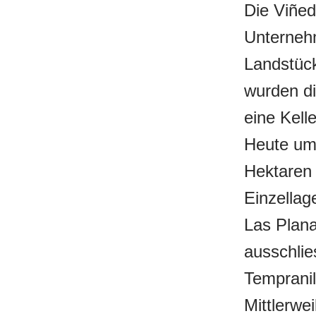
Die Viñed
Unternehm
Landstüc
wurden di
eine Kell
Heute um
Hektaren 
Einzellag
Las Plana
ausschlie
Tempranil
Mittlerwe