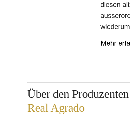
diesen al
ausserord
wiederum 
entstehen
Mehr erf
an Agrum
dezenten 
Harmonie 
integrier
Über den Produzenten
der nach 
bereiten 
Real Agrado
bereitet.