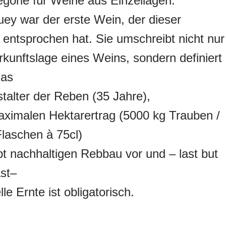
gorie für Weine aus Einzellagen.
ey war der erste Wein, der dieser
 entsprochen hat. Sie umschreibt nicht nu
rkunftslage eines Weins, sondern definiert
das
talter der Reben (35 Jahre),
ximalen Hektarertrag (5000 kg Trauben /
laschen à 75cl)
bt nachhaltigen Rebbau vor und – last but
ast–
le Ernte ist obligatorisch.