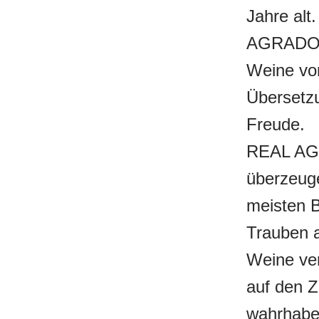
Jahre alt
AGRADO g
Weine von
Übersetz
Freude.
REAL AGR
überzeuge
meisten B
Trauben 
Weine ve
auf den 
wahrhaben