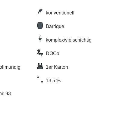
konventionell
Barrique
komplex/vielschichtig
DOCa
vollmundig
1er Karton
13.5 %
ni: 93