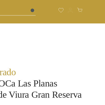
Du hast 0 Produkte auf de
Warenkorb enth
rado
OCa Las Planas
de Viura Gran Reserva