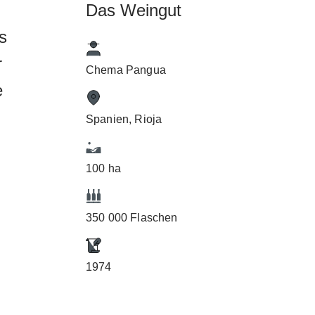
Das Weingut
s
r
Chema Pangua
e
Spanien, Rioja
100 ha
,
350 000 Flaschen
1974