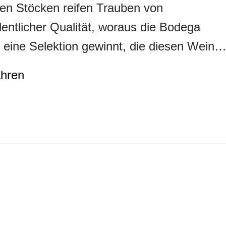
ten Stöcken reifen Trauben von
entlicher Qualität, woraus die Bodega
eine Selektion gewinnt, die diesen Wein
 lässt. Seine Aromatik ist prächtig, erinner
ahren
en (Orangen) und Quitten, umrahmt von
Vanillenoten. Am Gaumen herrscht perfek
mit einer pikanten Rasse und gut
ter Säure in enorm viel Schmelz. Ein Wein,
ein paar weiteren Jahren noch mehr Freud
wird, aber schon jetzt grösstes Vergnügen