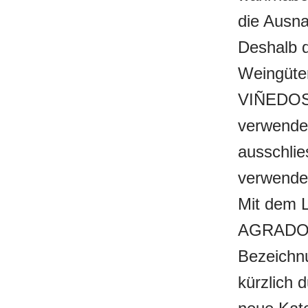
die Ausn
Deshalb 
Weingüter
VIÑEDOS
verwenden.
ausschli
verwende
Mit dem 
AGRADO ga
Bezeichn
kürzlich 