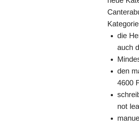
neue Kate
Canterabu
Kategorie
die He
auch 
Mindes
den ma
4600 F
schrei
not le
manuel