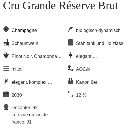
Cru Grande Réserve Brut
Champagne
biologisch-dynamisch
Schaumwein
Stahltank und Holzfass
Pinot Noir, Chardonnay,
elegant,
Blanc de Meunier
komplex/vielschichtig ,
mittel
AOC/b
würzig
elegant, komplex,
Karton 6er
mineralisch, vollmundig
2030
12 %
Decanter: 92
la revue du vin de
france: 91