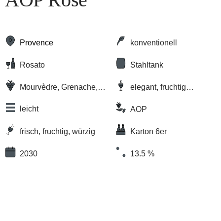
Provence
konventionell
Rosato
Stahltank
Mourvèdre, Grenache,
elegant, fruchtig
Cinsault
exotisch
leicht
AOP
frisch, fruchtig, würzig
Karton 6er
2030
13.5 %