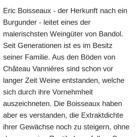
Ertrag und ist schon deshalb ein Rosé
Eric Boisseaux - der Herkunft nach ein
mit einer beachtlichen Tiefgründigkeit.
Burgunder - leitet eines der
Die extrem sorgfältige Verarbeitung trägt
malerischsten Weingüter von Bandol.
das ihre dazu bei.
Seit Generationen ist es im Besitz
seiner Familie. Aus den Böden von
Château Vannières sind schon vor
langer Zeit Weine entstanden, welche
sich durch ihre Vornehmheit
auszeichneten. Die Boisseaux haben
aber es verstanden, die Extraktdichte
ihrer Gewächse noch zu steigern, ohne