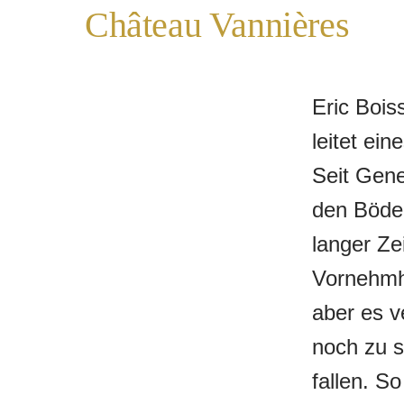
Château Vannières
Eric Bois
leitet ei
Seit Gene
den Böde
langer Ze
Vornehmh
aber es v
noch zu s
fallen. S