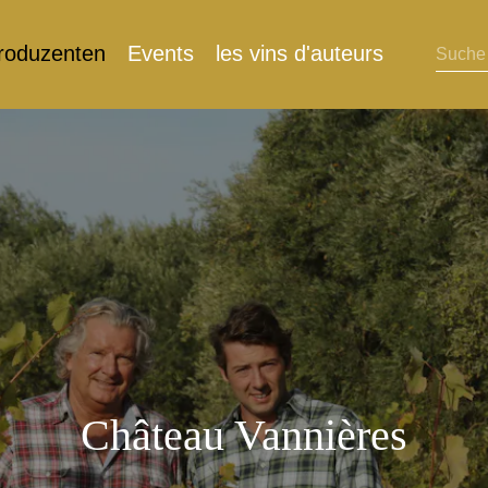
roduzenten
Events
les vins d'auteurs
Château Vannières