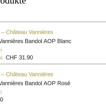
rodukte
 – Château Vannières
Vannières Bandol AOP Blanc
cl
CHF 31.90
50
 – Château Vannières
Vannières Bandol AOP Rosé
cl
20