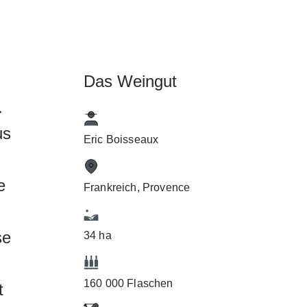
Das Weingut
.
us
Eric Boisseaux
e
Frankreich, Provence
se
34 ha
160 000 Flaschen
t