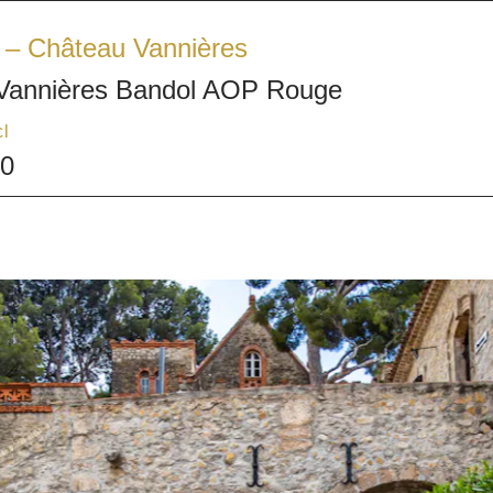
 – Château Vannières
Vannières Bandol AOP Rouge
cl
50