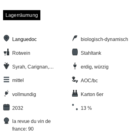
Lagerräumung
Languedoc
biologisch-dynamisch
Rotwein
Stahltank
Syrah, Carignan,
erdig, würzig
Cinsault, Grenache
mittel
AOC/bc
vollmundig
Karton 6er
2032
13 %
la revue du vin de
france: 90