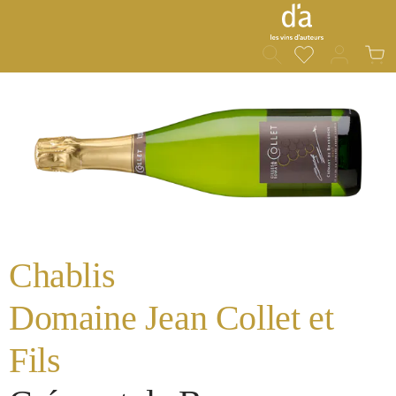
Du hast 0 Prod
War
alt springen
Bildergalerie überspringen
Chablis
Domaine Jean Collet et
Fils