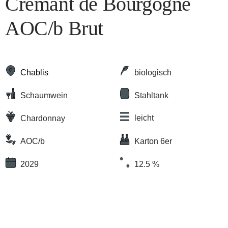
Crémant de Bourgogne
AOC/b Brut
Chablis
biologisch
Schaumwein
Stahltank
leicht
Chardonnay
AOC/b
Karton 6er
2029
12.5 %