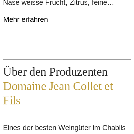
Nase weisse Frucht, Zitrus, feine
Brioche und etwas Würze. Am Gaumen
Mehr erfahren
frisch und präzis, mit feiner Perlage,
klarem Zug und animierendem
Trinkfluss. Ein eleganter Crémant für
den Auftakt langer Maiabende.
Über den Produzenten
Domaine Jean Collet et
Fils
Eines der besten Weingüter im Chablis