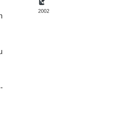
2002
n
u
-