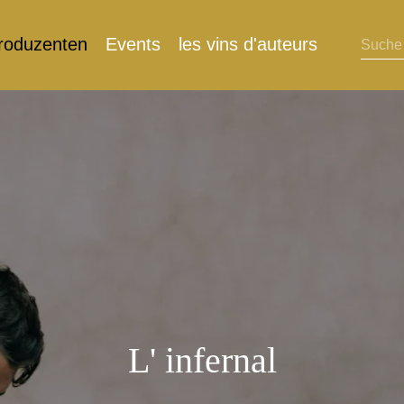
roduzenten
Events
les vins d'auteurs
L' infernal