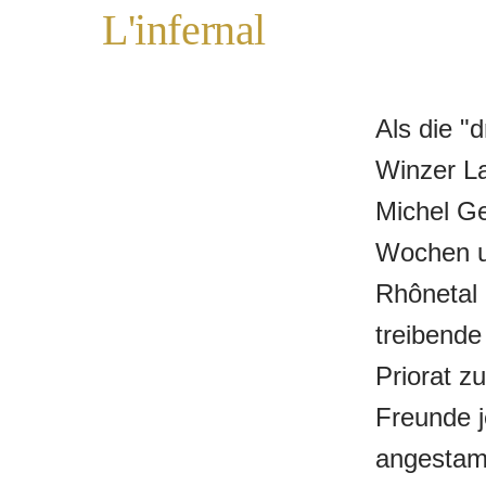
L'infernal
Als die "
Winzer La
Michel Ge
Wochen u
Rhônetal
treibende
Priorat z
Freunde j
angestamm