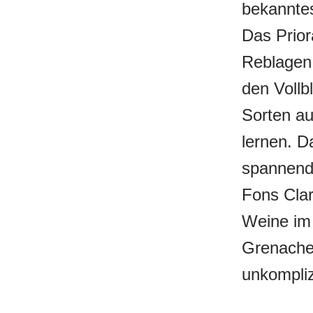
bekanntes
Das Prior
Reblagen
den Vollb
Sorten a
lernen. D
spannends
Fons Clar
Weine im 
Grenache
unkompliz