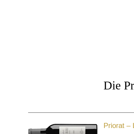
Die P
Priorat – 