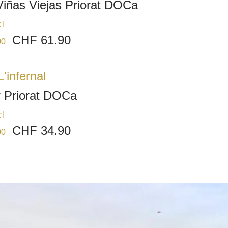
Viñas Viejas Priorat DOCa
cl
CHF 61.90
00
L'infernal
r Priorat DOCa
cl
CHF 34.90
00