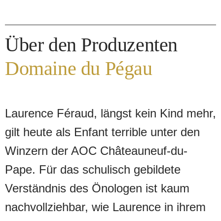
Laurence nur in den Jahrgängen, die es
erlauben Weine zu keltern, die massiver,
Über den Produzenten
strukturierter sind als der bereits
grossartige Cuvée Réservée, um eine
Domaine du Pégau
noch längere Lagerung zu ermöglichen.
Es ist ein monumentaler Wein, un vin de
Laurence Féraud, längst kein Kind mehr,
méditation, der einen mit seiner
gilt heute als Enfant terrible unter den
komplexen, vielschichtigen, Aromatik
Winzern der AOC Châteauneuf-du-
gefangen nimmt.
Pape. Für das schulisch gebildete
Verständnis des Önologen ist kaum
nachvollziehbar, wie Laurence in ihrem