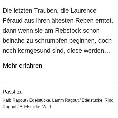
Die letzten Trauben, die Laurence
Féraud aus ihren ältesten Reben erntet,
dann wenn sie am Rebstock schon
beinahe zu schrumpfen beginnen, doch
noch kerngesund sind, diese werden
separat vinifiziert, in der Absicht, daraus
Mehr erfahren
einmal die Cuvée Da Capo abzufüllen.
Die Trauben sind zu circa 70%
Grenache, der Rest verteilt sich auf die
Passt zu
zahlreichen, alten, einheimischen
Kalb Ragout / Edelstücke, Lamm Ragout / Edelstücke, Rind
Ragout / Edelstücke, Wild
Sorten. Die Cuvée da Capo, produziert