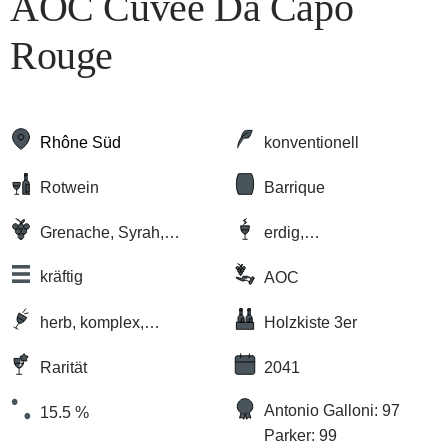
AOC Cuvée Da Capo
Rouge
Rhône Süd
konventionell
Rotwein
Barrique
Grenache, Syrah,
erdig,
Mourvèdre, weitere
komplex/vielschichtig ,
kräftig
AOC
Trauben
würzig
herb, komplex,
Holzkiste 3er
vollmundig
Rarität
2041
Antonio Galloni: 97
15.5 %
Parker: 99