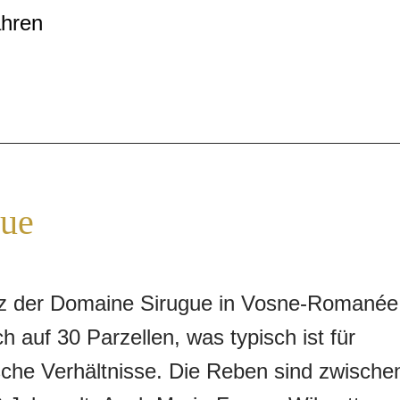
exe Aromen. Der Pinot Noir besticht durc
ahren
antes Spiel von Frucht, frischer Säure und
anninen und repräsentiert die typischen
der Region in jeder Hinsicht.
gue
tz der Domaine Sirugue in Vosne-Romanée
ich auf 30 Parzellen, was typisch ist für
che Verhältnisse. Die Reben sind zwische