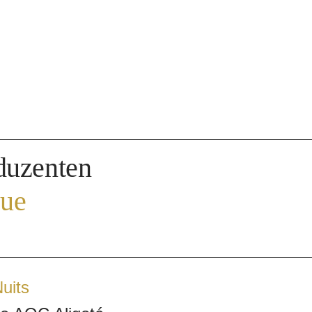
duzenten
gue
uits