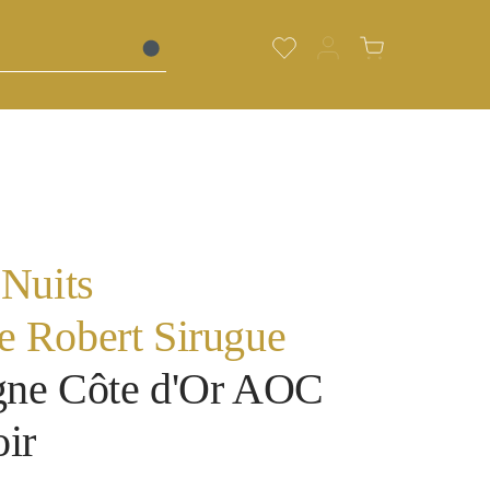
Du hast 0 Produkte auf de
Warenkorb enth
 Nuits
 Robert Sirugue
ne Côte d'Or AOC
oir