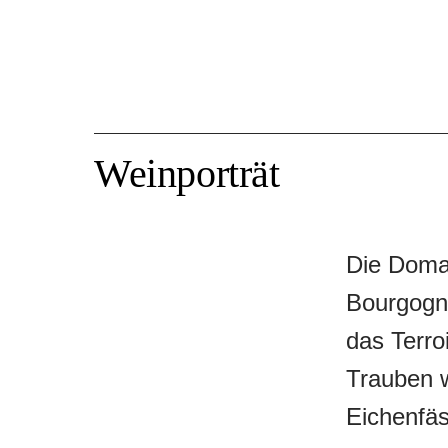
Weinporträt
Die Domai
Bourgogne
das Terro
Trauben 
Eichenfäs