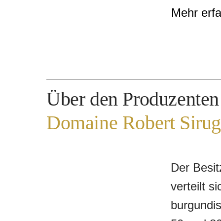
und kompl
Mehr erf
sein eleg
weichen T
Merkmale 
Über den Produzenten
Domaine Robert Siru
Der Besi
verteilt s
burgundis