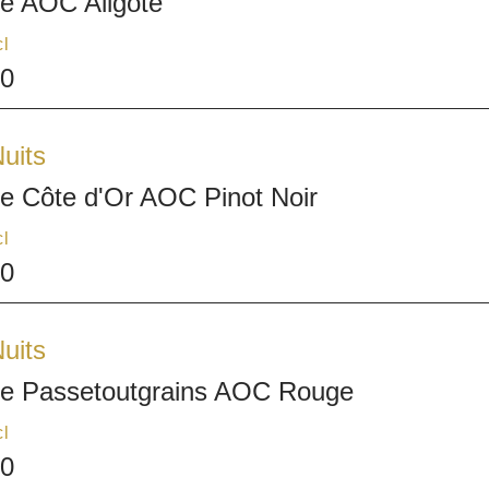
e AOC Aligoté
cl
00
uits
e Côte d'Or AOC Pinot Noir
cl
90
uits
e Passetoutgrains AOC Rouge
cl
00