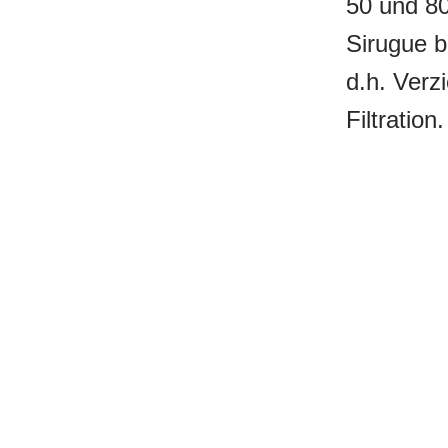
50 und 80
Sirugue b
d.h. Verz
Filtration.