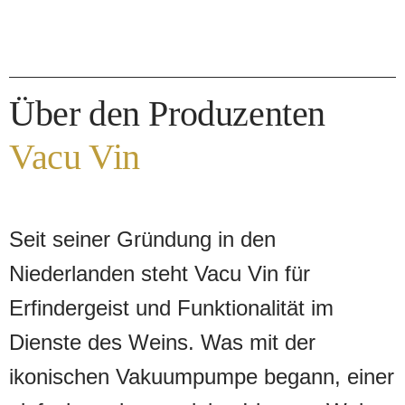
Oxidationsprozess wird nun
verlangsamt, sodass man später den
Wein erneut geniessen kann. Nicht für
Über den Produzenten
Schaumwein geeignet.
Vacu Vin
Lieferumfang:
1 Vacu Vin Vakuumpumpe
Seit seiner Gründung in den
2 Weinverschlüsse
Niederlanden steht Vacu Vin für
Erfindergeist und Funktionalität im
Dienste des Weins. Was mit der
ikonischen Vakuumpumpe begann, einer