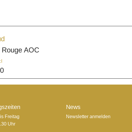
üd
s Rouge AOC
cl
00
gszeiten
News
is Freitag
Newsletter anmelden
7.30 Uhr