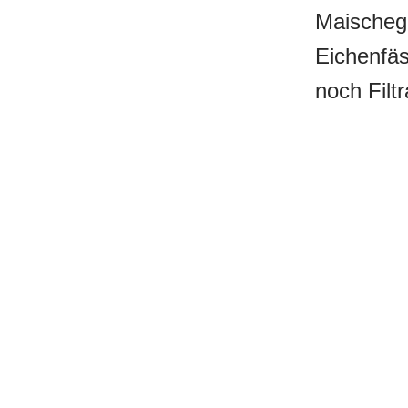
Maischeg
Eichenfä
noch Filt