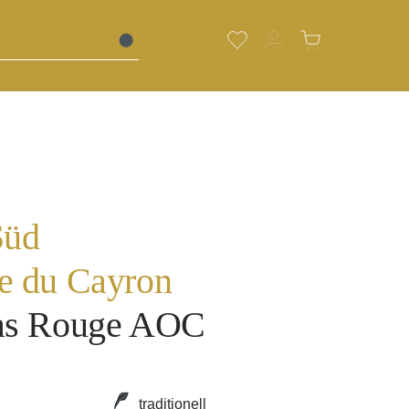
Du hast 0 Produkte auf de
Warenkorb enth
Süd
e du Cayron
as Rouge AOC
traditionell