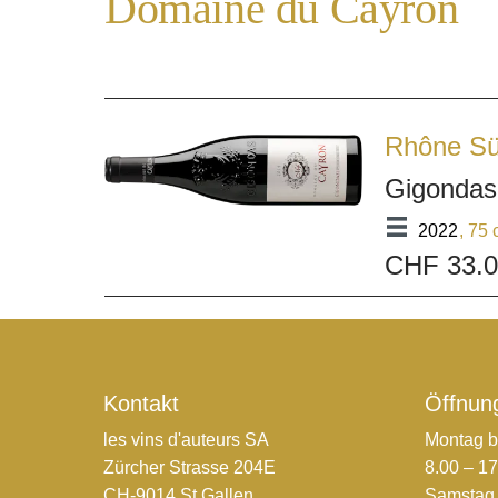
Domaine du Cayron
Rhône S
Gigonda
2022
, 75 
CHF 33.
Kontakt
Öffnun
les vins d'auteurs SA
Montag b
Zürcher Strasse 204E
8.00 – 1
CH-9014 St.Gallen
Samstag