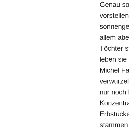
Genau so,
vorstelle
sonnengeb
allem abe
Töchter s
leben sie
Michel Fa
verwurze
nur noch 
Konzentra
Erbstücke
stammen a