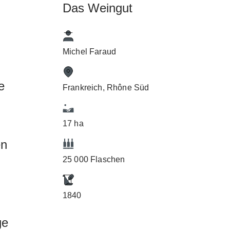
Das Weingut
Michel Faraud
e
Frankreich, Rhône Süd
17 ha
en
25 000 Flaschen
1840
ge