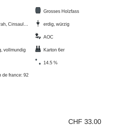
Grosses Holzfass
ah, Cinsault,
erdig, würzig
AOC
ig, vollmundig
Karton 6er
14.5 %
n de france: 92
CHF 33.00