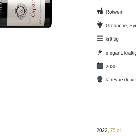
Rotwein
Grenache, Syr
Mourvèdre
kräftig
elegant, kräft
2030
la revue du vi
2022
, 75 cl