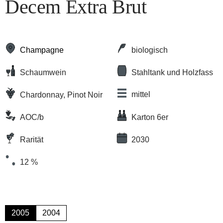
Decem Extra Brut
Champagne
biologisch
Schaumwein
Stahltank und Holzfass
mittel
Chardonnay, Pinot Noir
AOC/b
Karton 6er
Rarität
2030
12 %
2005
2004